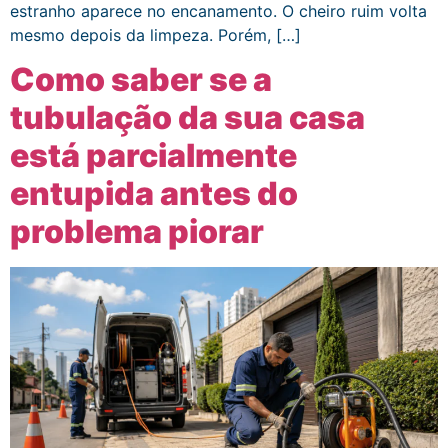
estranho aparece no encanamento. O cheiro ruim volta
mesmo depois da limpeza. Porém, […]
Como saber se a
tubulação da sua casa
está parcialmente
entupida antes do
problema piorar