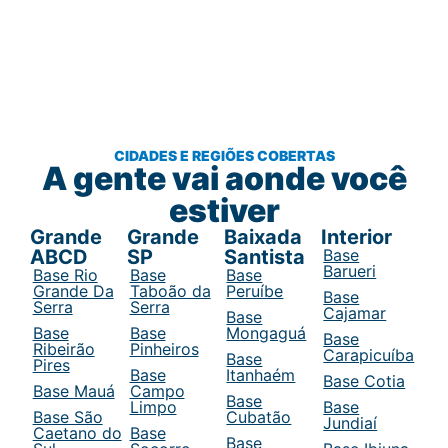
CIDADES E REGIÕES COBERTAS
A gente vai aonde você
estiver
Grande
Grande
Baixada
Interior
ABCD
SP
Santista
Base
Barueri
Base Rio
Base
Base
Grande Da
Taboão da
Peruíbe
Base
Serra
Serra
Cajamar
Base
Base
Base
Mongaguá
Base
Ribeirão
Pinheiros
Carapicuíba
Base
Pires
Base
Itanhaém
Base Cotia
Base Mauá
Campo
Base
Limpo
Base
Base São
Cubatão
Jundiaí
Caetano do
Base
Base