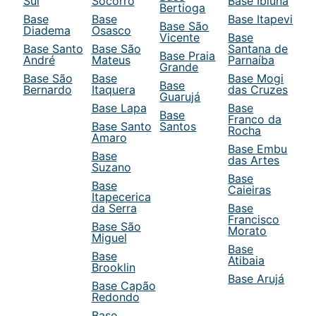
Sul
Socorro
Base Ibiuna
Bertioga
Base
Base
Base Itapevi
Base São
Diadema
Osasco
Vicente
Base
Base Santo
Base São
Santana de
Base Praia
André
Mateus
Parnaíba
Grande
Base São
Base
Base Mogi
Base
Bernardo
Itaquera
das Cruzes
Guarujá
Base Lapa
Base
Base
Franco da
Base Santo
Santos
Rocha
Amaro
Base Embu
Base
das Artes
Suzano
Base
Base
Caieiras
Itapecerica
da Serra
Base
Francisco
Base São
Morato
Miguel
Base
Base
Atibaia
Brooklin
Base Arujá
Base Capão
Redondo
Base