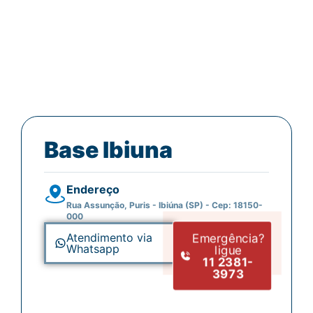
Limpamos e desentupimos caixas de gordura
com total higienização, eliminando odores e
prevenindo entupimentos futuros.
Base Ibiuna
Endereço
Rua Assunção, Puris - Ibiúna (SP) - Cep: 18150-
000
Emergência?
Atendimento via
Whatsapp
ligue
11 2381-
3973