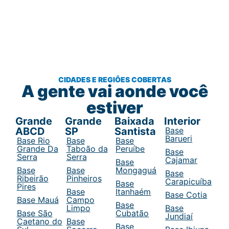
CIDADES E REGIÕES COBERTAS
A gente vai aonde você
estiver
Grande
Grande
Baixada
Interior
ABCD
SP
Santista
Base
Barueri
Base Rio
Base
Base
Grande Da
Taboão da
Peruíbe
Base
Serra
Serra
Cajamar
Base
Base
Base
Mongaguá
Base
Ribeirão
Pinheiros
Carapicuíba
Base
Pires
Base
Itanhaém
Base Cotia
Base Mauá
Campo
Base
Limpo
Base
Base São
Cubatão
Jundiaí
Caetano do
Base
Base