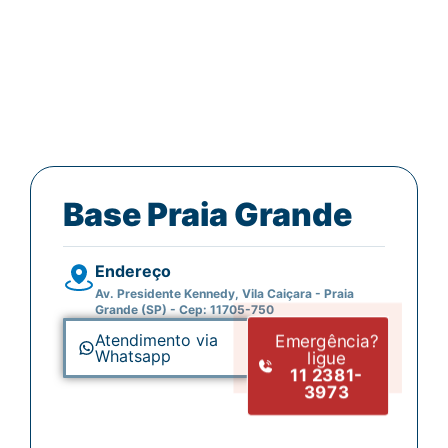
Limpamos e desentupimos caixas de gordura
com total higienização, eliminando odores e
prevenindo entupimentos futuros.
Base Praia Grande
Endereço
Av. Presidente Kennedy, Vila Caiçara - Praia
Grande (SP) - Cep: 11705-750
Emergência?
Atendimento via
Whatsapp
ligue
11 2381-
3973