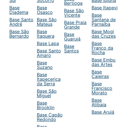
Sul
Socorro
Base Ibiuna
Bertioga
Base
Base
Base Itapevi
Base São
Diadema
Osasco
Vicente
Base
Base Santo
Base São
Santana de
Base Praia
André
Mateus
Parnaíba
Grande
Base São
Base
Base Mogi
Base
Bernardo
Itaquera
das Cruzes
Guarujá
Base Lapa
Base
Base
Franco da
Base Santo
Santos
Rocha
Amaro
Base Embu
Base
das Artes
Suzano
Base
Base
Caieiras
Itapecerica
da Serra
Base
Francisco
Base São
Morato
Miguel
Base
Base
Atibaia
Brooklin
Base Arujá
Base Capão
Redondo
Base