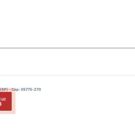
nização, eliminando odores e prevenindo entupimentos futuros.
 (SP) - Cep: 05775-270
gue
3