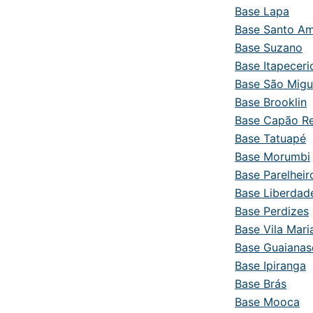
Base Lapa
Base Santo A
Base Suzano
Base Itapeceri
Base São Migu
Base Brooklin
Base Capão R
Base Tatuapé
Base Morumbi
Base Parelheir
Base Liberdad
Base Perdizes
Base Vila Mari
Base Guaianas
Base Ipiranga
Base Brás
Base Mooca