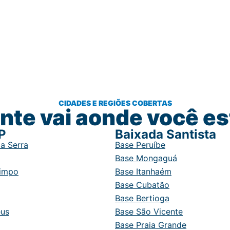
CIDADES E REGIÕES COBERTAS
nte vai aonde você es
P
Baixada Santista
a Serra
Base Peruíbe
Base Mongaguá
impo
Base Itanhaém
Base Cubatão
Base Bertioga
eus
Base São Vicente
Base Praia Grande