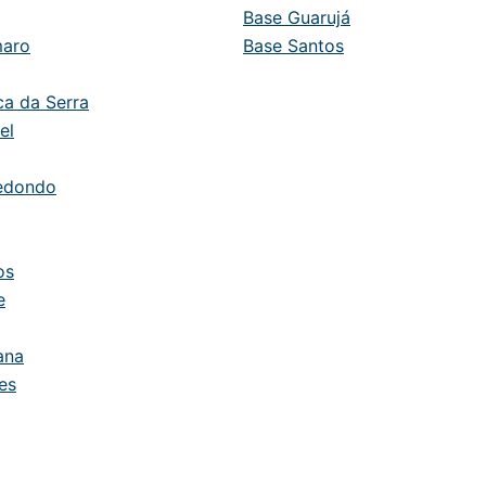
Base Guarujá
maro
Base Santos
ca da Serra
el
edondo
os
e
ana
es