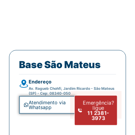
Limpamos e desentupimos caixas de gordura
com total higienização, eliminando odores e
prevenindo entupimentos futuros.
Base São Mateus
Endereço
Av. Ragueb Chohfi, Jardim Ricardo - São Mateus
(SP) - Cep: 08340-050
Emergência?
Atendimento via
Whatsapp
ligue
11 2381-
3973