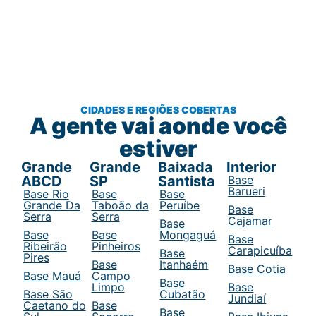
CIDADES E REGIÕES COBERTAS
A gente vai aonde você
estiver
Grande
Grande
Baixada
Interior
ABCD
SP
Santista
Base
Barueri
Base Rio
Base
Base
Grande Da
Taboão da
Peruíbe
Base
Serra
Serra
Cajamar
Base
Base
Base
Mongaguá
Base
Ribeirão
Pinheiros
Carapicuíba
Base
Pires
Base
Itanhaém
Base Cotia
Base Mauá
Campo
Base
Limpo
Base
Base São
Cubatão
Jundiaí
Caetano do
Base
Base