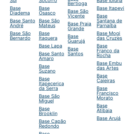
Sul
Socorro
Base Ibiuna
Bertioga
Base
Base
Base Itapevi
Base São
Diadema
Osasco
Vicente
Base
Base Santo
Base São
Santana de
Base Praia
André
Mateus
Parnaíba
Grande
Base São
Base
Base Mogi
Base
Bernardo
Itaquera
das Cruzes
Guarujá
Base Lapa
Base
Base
Franco da
Base Santo
Santos
Rocha
Amaro
Base Embu
Base
das Artes
Suzano
Base
Base
Caieiras
Itapecerica
da Serra
Base
Francisco
Base São
Morato
Miguel
Base
Base
Atibaia
Brooklin
Base Arujá
Base Capão
Redondo
Base