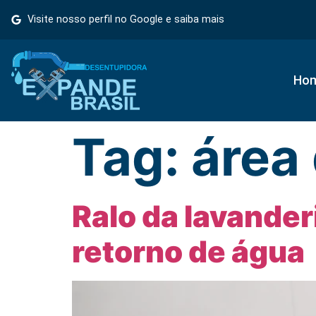
Visite nosso perfil no Google e saiba mais
Ho
Tag:
área
Ralo da lavander
retorno de água