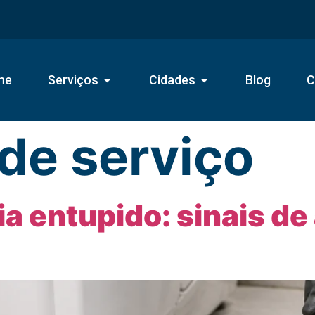
me
Serviços
Cidades
Blog
C
 de serviço
ia entupido: sinais de