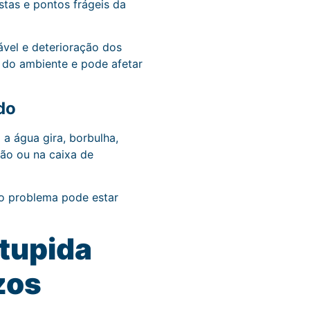
stas e pontos frágeis da
vel e deterioração dos
 do ambiente e pode afetar
do
 a água gira, borbulha,
ção ou na caixa de
 o problema pode estar
tupida
zos