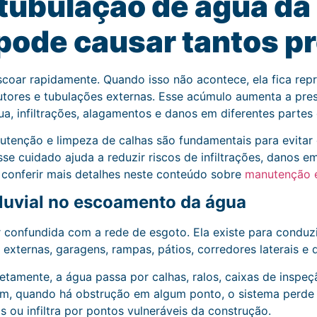
 tubulação de água da
pode causar tantos 
coar rapidamente. Quando isso não acontece, ela fica repr
tores e tubulações externas. Esse acúmulo aumenta a pres
a, infiltrações, alagamentos e danos em diferentes partes
enção e limpeza de calhas são fundamentais para evitar
e cuidado ajuda a reduzir riscos de infiltrações, danos e
 conferir mais detalhes neste conteúdo sobre
manutenção e
pluvial no escoamento da água
r confundida com a rede de esgoto. Ela existe para conduz
s externas, garagens, rampas, pátios, corredores laterais e q
tamente, a água passa por calhas, ralos, caixas de inspeç
m, quando há obstrução em algum ponto, o sistema perde 
s ou infiltra por pontos vulneráveis da construção.