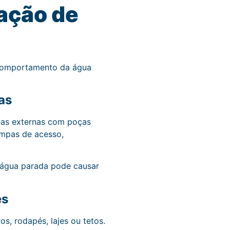
lação de
o comportamento da água
as
reas externas com poças
ampas de acesso,
a água parada pode causar
es
, rodapés, lajes ou tetos.