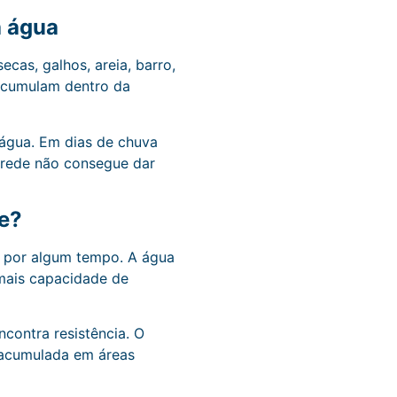
a água
cas, galhos, areia, barro,
 acumulam dentro da
água. Em dias de chuva
a rede não consegue dar
te?
a por algum tempo. A água
mais capacidade de
contra resistência. O
 acumulada em áreas