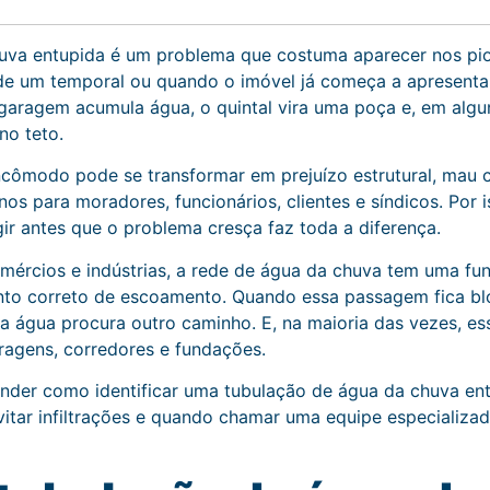
uva entupida é um problema que costuma aparecer nos pi
de um temporal ou quando o imóvel já começa a apresentar
a garagem acumula água, o quintal vira uma poça e, em al
no teto.
cômodo pode se transformar em prejuízo estrutural, mau c
ornos para moradores, funcionários, clientes e síndicos. Por
gir antes que o problema cresça faz toda a diferença.
ércios e indústrias, a rede de água da chuva tem uma fun
nto correto de escoamento. Quando essa passagem fica blo
o, a água procura outro caminho. E, na maioria das vezes, 
aragens, corredores e fundações.
ender como identificar uma tubulação de água da chuva entu
tar infiltrações e quando chamar uma equipe especializad