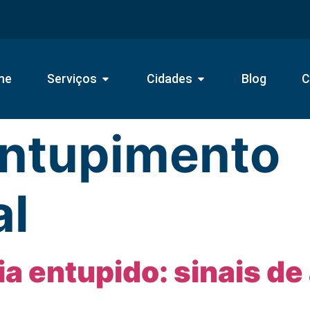
me
Serviços
Cidades
Blog
C
ntupimento
al
ia entupido: sinais de