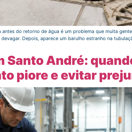
rta antes do retorno de água é um problema que muita gent
r devagar. Depois, aparece um barulho estranho na tubula
m Santo André: quand
o piore e evitar preju