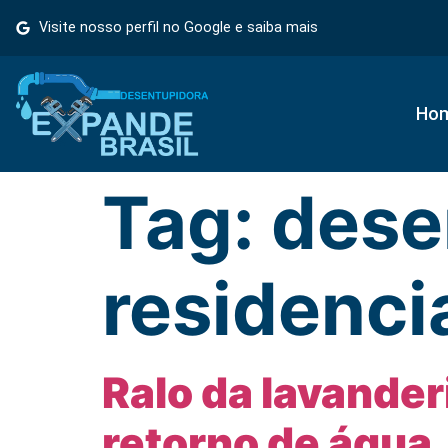
Visite nosso perfil no Google e saiba mais
Ho
Tag:
dese
residenci
Ralo da lavander
retorno de água