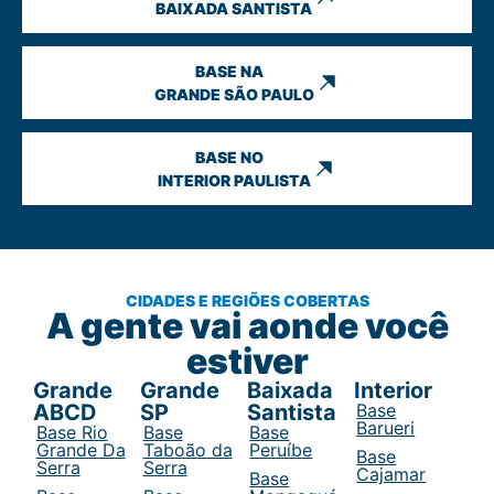
BAIXADA SANTISTA
BASE NA
GRANDE SÃO PAULO
BASE NO
INTERIOR PAULISTA
CIDADES E REGIÕES COBERTAS
A gente vai aonde você
estiver
Grande
Grande
Baixada
Interior
ABCD
SP
Santista
Base
Barueri
Base Rio
Base
Base
Grande Da
Taboão da
Peruíbe
Base
Serra
Serra
Cajamar
Base