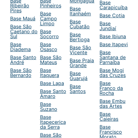
Base
Base
Mongaguá
Base
Ribeirão
Pinheiros
Carapicuíba
Base
Pires
Base
Itanhaém
Base Cotia
Base Mauá
Campo
Base
Limpo
Base
Base São
Cubatão
Jundiaí
Caetano do
Base
Base
Sul
Socorro
Base Ibiuna
Bertioga
Base
Base
Base Itapevi
Base São
Diadema
Osasco
Vicente
Base
Base Santo
Base São
Santana de
Base Praia
André
Mateus
Parnaíba
Grande
Base São
Base
Base Mogi
Base
Bernardo
Itaquera
das Cruzes
Guarujá
Base Lapa
Base
Base
Franco da
Base Santo
Santos
Rocha
Amaro
Base Embu
Base
das Artes
Suzano
Base
Base
Caieiras
Itapecerica
da Serra
Base
Francisco
Base São
Morato