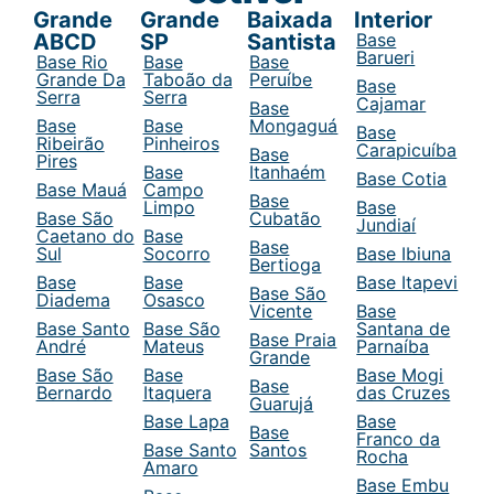
Grande
Grande
Baixada
Interior
ABCD
SP
Santista
Base
Barueri
Base Rio
Base
Base
Grande Da
Taboão da
Peruíbe
Base
Serra
Serra
Cajamar
Base
Base
Base
Mongaguá
Base
Ribeirão
Pinheiros
Carapicuíba
Base
Pires
Base
Itanhaém
Base Cotia
Base Mauá
Campo
Base
Limpo
Base
Base São
Cubatão
Jundiaí
Caetano do
Base
Base
Sul
Socorro
Base Ibiuna
Bertioga
Base
Base
Base Itapevi
Base São
Diadema
Osasco
Vicente
Base
Base Santo
Base São
Santana de
Base Praia
André
Mateus
Parnaíba
Grande
Base São
Base
Base Mogi
Base
Bernardo
Itaquera
das Cruzes
Guarujá
Base Lapa
Base
Base
Franco da
Base Santo
Santos
Rocha
Amaro
Base Embu