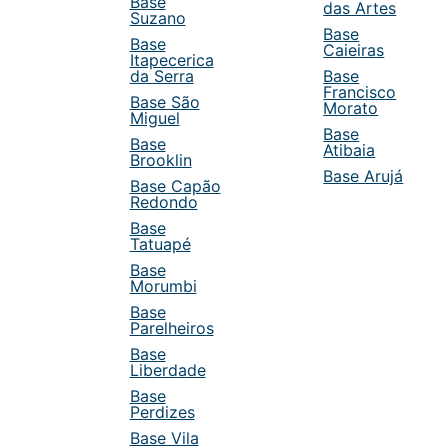
Base
das Artes
Suzano
Base
Base
Caieiras
Itapecerica
da Serra
Base
Francisco
Base São
Morato
Miguel
Base
Base
Atibaia
Brooklin
Base Arujá
Base Capão
Redondo
Base
Tatuapé
Base
Morumbi
Base
Parelheiros
Base
Liberdade
Base
Perdizes
Base Vila