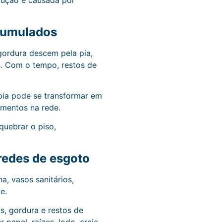
rução é causada por
acumulados
gordura descem pela pia,
es. Com o tempo, restos de
 pia pode se transformar em
imentos na rede.
quebrar o piso,
 redes de esgoto
, vasos sanitários,
e.
s, gordura e restos de