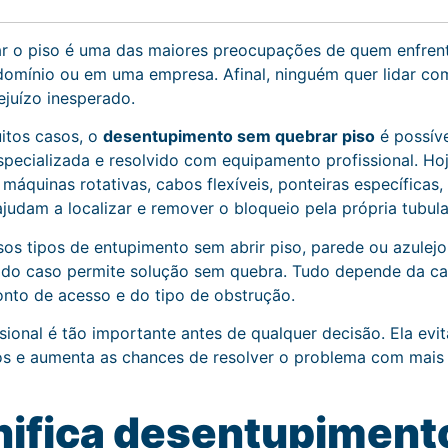
ar o piso é uma das maiores preocupações de quem enfre
omínio ou em uma empresa. Afinal, ninguém quer lidar com 
ejuízo inesperado.
itos casos, o
desentupimento sem quebrar piso
é possív
pecializada e resolvido com equipamento profissional. Hoj
quinas rotativas, cabos flexíveis, ponteiras específicas,
judam a localizar e remover o bloqueio pela própria tubul
rsos tipos de entupimento sem abrir piso, parede ou azulejo
odo caso permite solução sem quebra. Tudo depende da ca
onto de acesso e do tipo de obstrução.
ssional é tão importante antes de qualquer decisão. Ela evi
cos e aumenta as chances de resolver o problema com mais 
nifica desentupimen