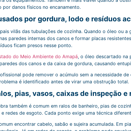
ra os equipamentos. Também é mais viável quando a obst
o por danos físicos no encanamento.
sados por gordura, lodo e resíduos 
pais vilãs das tubulações de cozinha. Quando o óleo ou a 
 nas paredes internas dos canos e formar placas resistent
síduos ficam presos nesse ponto.
Estado do Meio Ambiente do Amapá
, o óleo descartado na
paredes dos canos e da caixa de gordura, causando entup
rofissional pode remover o acúmulo sem a necessidade de 
oblema é identificado antes de virar uma obstrução total.
os, pias, vasos, caixas de inspeção e
ra também é comum em ralos de banheiro, pias de cozinha
 e redes de esgoto. Cada ponto exige uma técnica diferent
omum encontrar cabelo, sabão e sujeira acumulada. Em pia