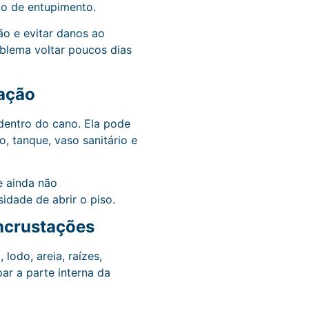
po de entupimento.
ão e evitar danos ao
oblema voltar poucos dias
lação
 dentro do cano. Ela pode
, tanque, vaso sanitário e
e ainda não
dade de abrir o piso.
ncrustações
lodo, areia, raízes,
ar a parte interna da